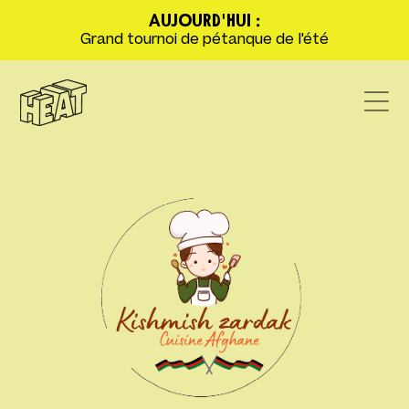
AUJOURD'HUI :
Grand tournoi de pétanque de l'été