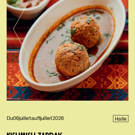
Du
06
juillet
au
11
juillet
2026
Halle