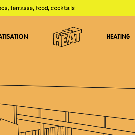
cs, terrasse, food, cocktails
HEATING
ATISATION