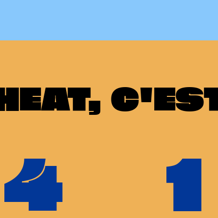
HEAT, C'ES
4
1