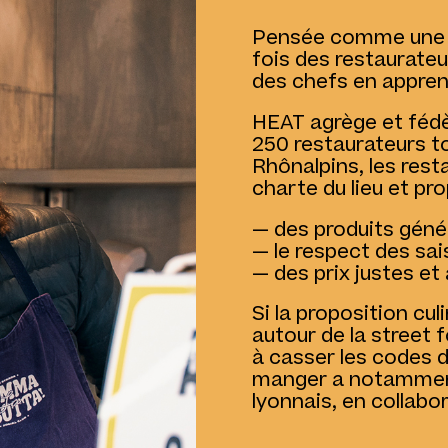
Pensée comme une te
fois des restaurateu
des chefs en appren
HEAT agrège et féd
250 restaurateurs t
Rhônalpins, les rest
charte du lieu et pr
— des produits géné
— le respect des sa
— des prix justes et
Si la proposition cu
autour de la street f
à casser les codes d
manger a notamment
lyonnais, en collabo