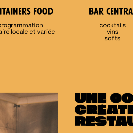
ntainers food
bar centra
programmation
cocktails
aire locale et variée
vins
softs
UNE C
CRÉATI
RESTA