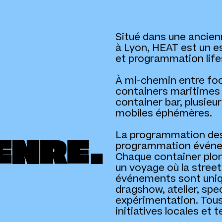
Situé dans une ancie
à Lyon, HEAT est un e
et programmation life
À mi-chemin entre food
containers maritimes c
container bar, plusieu
mobiles éphémères.
La programmation de
programmation événem
ENRE.
Chaque container plon
un voyage où la street 
événements sont unique
dragshow, atelier, spec
expérimentation. Tous
initiatives locales et t