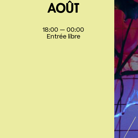
AOÛT
18:00
—
00:00
Entrée libre