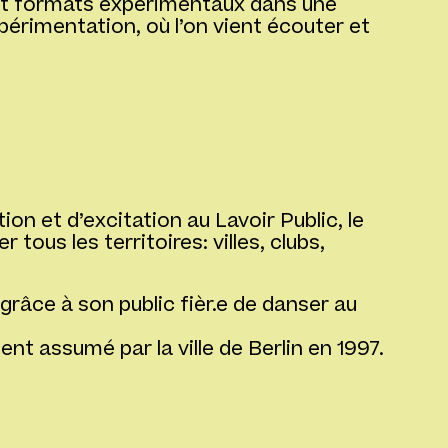
s et formats expérimentaux dans une
érimentation, où l’on vient écouter et
on et d’excitation au Lavoir Public, le
us les territoires: villes, clubs,
grâce à son public fièr.e de danser au
nt assumé par la ville de Berlin en 1997.