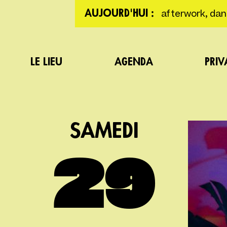
afterwork, dans
AUJOURD'HUI :
LE LIEU
AGENDA
PRIV
SAMEDI
29