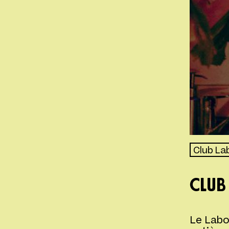
Club La
Club
Le Labo