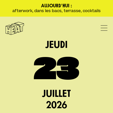
AUJOURD'HUI :
afterwork, dans les bacs, terrasse, cocktails
JEUDI
23
JUILLET
2026