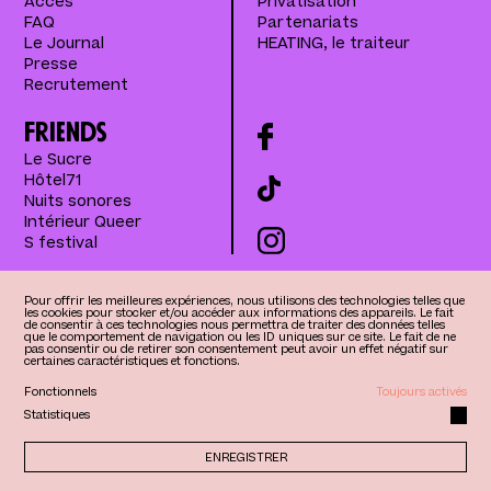
Accès
Privatisation
FAQ
Partenariats
Le Journal
HEATING, le traiteur
Presse
Recrutement
Friends
Le Sucre
Hôtel71
Nuits sonores
Intérieur Queer
S festival
Pour offrir les meilleures expériences, nous utilisons des technologies telles que
Mentions légales
HEAT est certifié
les cookies pour stocker et/ou accéder aux informations des appareils. Le fait
de consentir à ces technologies nous permettra de traiter des données telles
que le comportement de navigation ou les ID uniques sur ce site. Le fait de ne
pas consentir ou de retirer son consentement peut avoir un effet négatif sur
certaines caractéristiques et fonctions.
Fonctionnels
Toujours activés
Statistiques
ENREGISTRER