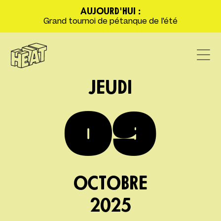
AUJOURD'HUI :
Grand tournoi de pétanque de l'été
JEUDI
09
OCTOBRE
2025